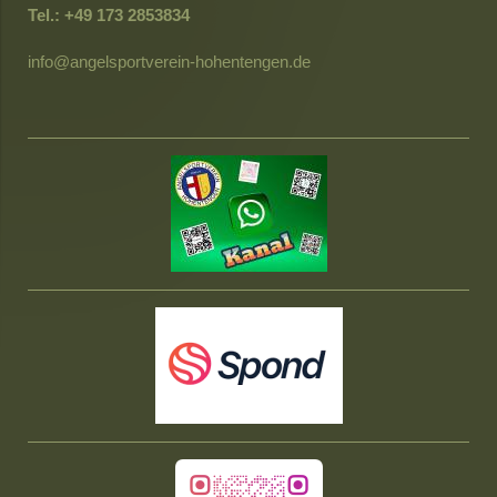
Tel.: +49 173 2853834
info
@angelsportverein-hohentengen.de